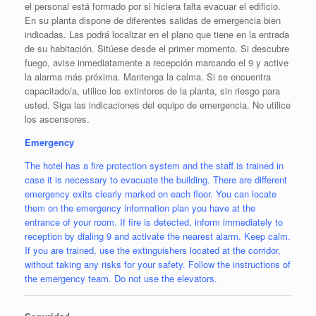
el personal está formado por si hiciera falta evacuar el edificio.
En su planta dispone de diferentes salidas de emergencia bien
indicadas. Las podrá localizar en el plano que tiene en la entrada
de su habitación. Sitúese desde el primer momento. Si descubre
fuego, avise inmediatamente a recepción marcando el 9 y active
la alarma más próxima. Mantenga la calma. Si se encuentra
capacitado/a, utilice los extintores de la planta, sin riesgo para
usted. Siga las indicaciones del equipo de emergencia. No utilice
los ascensores.
Emergency
The hotel has a fire protection system and the staff is trained in
case it is necessary to evacuate the building. There are different
emergency exits clearly marked on each floor. You can locate
them on the emergency information plan you have at the
entrance of your room. If fire is detected, inform immediately to
reception by dialing 9 and activate the nearest alarm. Keep calm.
If you are trained, use the extinguishers located at the corridor,
without taking any risks for your safety. Follow the instructions of
the emergency team. Do not use the elevators.