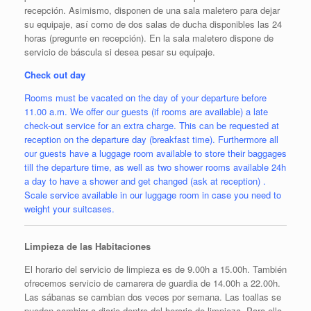
recepción. Asimismo, disponen de una sala maletero para dejar
su equipaje, así como de dos salas de ducha disponibles las 24
horas (pregunte en recepción). En la sala maletero dispone de
servicio de báscula si desea pesar su equipaje.
Check out day
Rooms must be vacated on the day of your departure before
11.00 a.m. We offer our guests (if rooms are available) a late
check-out service for an extra charge. This can be requested at
reception on the departure day (breakfast time). Furthermore all
our guests have a luggage room available to store their baggages
till the departure time, as well as two shower rooms available 24h
a day to have a shower and get changed (ask at reception) .
Scale service available in our luggage room in case you need to
weight your suitcases.
Limpieza de las Habitaciones
El horario del servicio de limpieza es de 9.00h a 15.00h. También
ofrecemos servicio de camarera de guardia de 14.00h a 22.00h.
Las sábanas se cambian dos veces por semana. Las toallas se
pueden cambiar a diario dentro del horario de limpieza. Para ello,