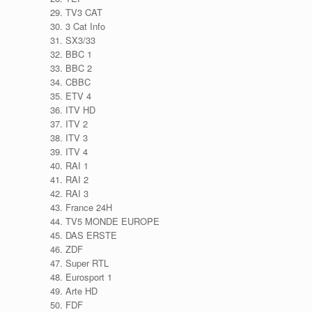
TV3 CAT
3 Cat Info
SX3/33
BBC 1
BBC 2
CBBC
ETV 4
ITV HD
ITV 2
ITV 3
ITV 4
RAI 1
RAI 2
RAI 3
France 24H
TV5 MONDE EUROPE
DAS ERSTE
ZDF
Super RTL
Eurosport 1
Arte HD
FDF